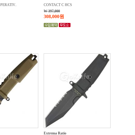
PERATIV..
CONTACT C HCS
W 397,000
308,000원
Extrema Ratio