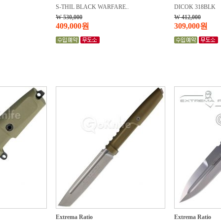
S-THIL BLACK WARFARE..
DICOK 318BLK
W 530,000
W 412,000
409,000원
309,000원
Extrema Ratio
Extrema Ratio