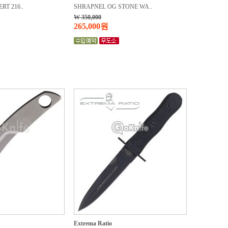
RT 216..
SHRAPNEL OG STONE WA..
W 350,000
265,000원
Extrema Ratio