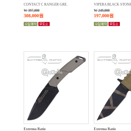
CONTACT C RANGER GRE..
VIPERA BLACK STONE
W 397,000
W 249,000
308,000원
197,000원
Extrema Ratio
Extrema Ratio