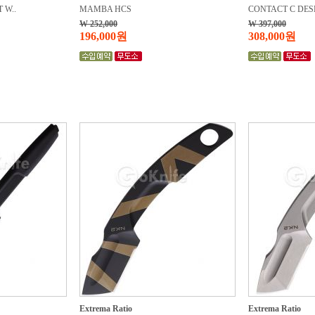
 W..
MAMBA HCS
CONTACT C DESE
W 252,000
W 397,000
196,000원
308,000원
Extrema Ratio
Extrema Ratio