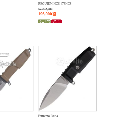
REQUIEM HCS 478HCS
W 252,000
196,000원
Extrema Ratio