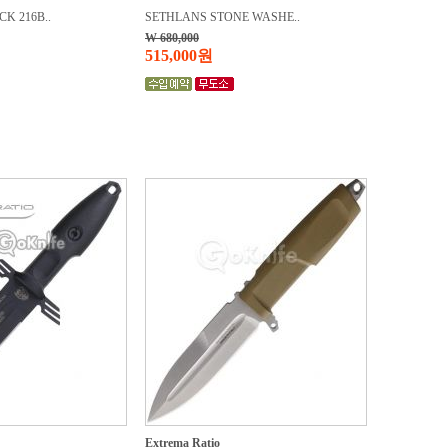
K 216B..
SETHLANS STONE WASHE..
W 680,000
515,000원
Extrema Ratio