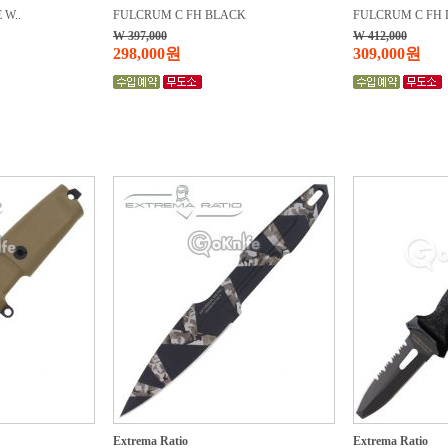
 W..
FULCRUM C FH BLACK
FULCRUM C FH D
W 397,000
W 412,000
298,000원
309,000원
Extrema Ratio
Extrema Ratio