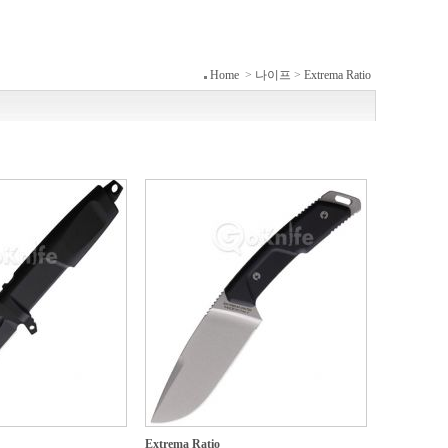
Home
>
나이프
>
Extrema Ratio
Extrema Ratio