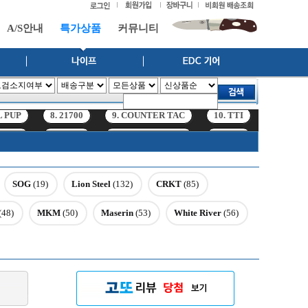
A/S안내
특가상품
커뮤니티
L PUP
8. 21700
9. COUNTER TAC
10. TTI
11. hf6r
L PUP
8. 21700
9. COUNTER TAC
10. TTI
11. hf6r
SOG
(19)
Lion Steel
(132)
CRKT
(85)
(48)
MKM
(50)
Maserin
(53)
White River
(56)