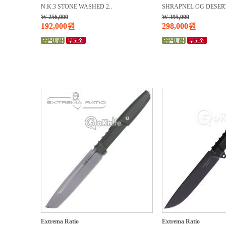
N.K.3 STONE WASHED 2..
SHRAPNEL OG DESERT
W 256,000
W 395,000
192,000원
298,000원
Extrema Ratio
Extrema Ratio