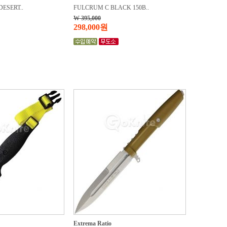
ESERT..
FULCRUM C BLACK 150B..
W 395,000
298,000원
Extrema Ratio