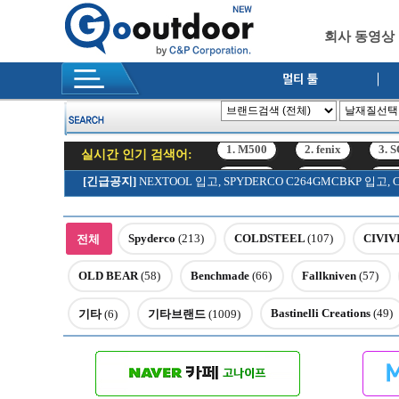
회사 동영상
실시간 인기 검색어:
1. M500
2. fenix
3. 
12. SRK
[긴급공지]
NEXTOOL 입고, SPYDERCO C264GMCBKP 입
1. M500
2. fenix
3. 
12. SRK
Spyderco
(213)
COLDSTEEL
(107)
CIVIV
전체
OLD BEAR
(58)
Benchmade
(66)
Fallkniven
(57)
Bastinelli Creations
(49)
기타
(6)
기타브랜드
(1009)