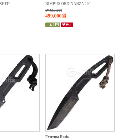
SHED ..
NIMBUS ORDINANZA 240..
W 665,000
499,000원
Extrema Ratio