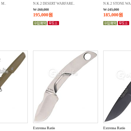
 M..
N.K.2 DESERT WARFARE..
N.K.2 STONE WA
W 260,000
W 245,000
195,000원
185,000원
Extrema Ratio
Extrema Ratio