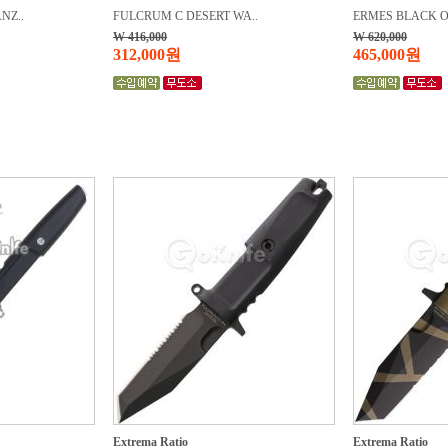
NZ..
FULCRUM C DESERT WA..
ERMES BLACK O
W 416,000
W 620,000
312,000원
465,000원
Extrema Ratio
Extrema Ratio