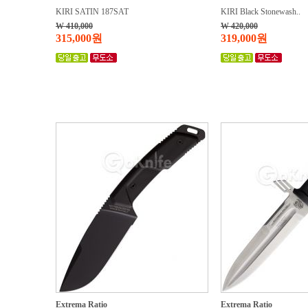
KIRI SATIN 187SAT
KIRI Black Stonewash..
W 410,000
W 420,000
315,000원
319,000원
Extrema Ratio
Extrema Ratio