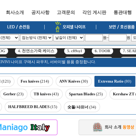
회사소개
공지사항
고객문의
각인 게시판
통관대행
원~
원
SOG
4. 천연소가죽 케이스
5. c89syl
6. TOOR
7. SEA
고, CIVIVI 나이프 구매시 파우치, 서바이벌 용품 증정합니다.
SOG
4. 천연소가죽 케이스
5. c89syl
6. TOOR
7. SEA
I
(121)
Fox knives
(214)
ANV Knives
(30)
Extrema Ratio
(80)
Gerber
(23)
TB knives
(43)
Spartan Blades
(25)
Kershaw ZT
HALFBREED BLADES
(15)
숫돌/샤프너
(34)