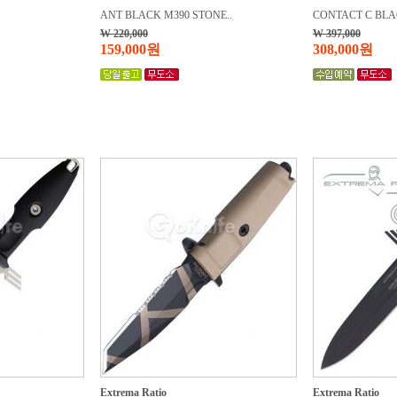
ANT BLACK M390 STONE..
CONTACT C BLAC
W 220,000
W 397,000
159,000원
308,000원
Extrema Ratio
Extrema Ratio