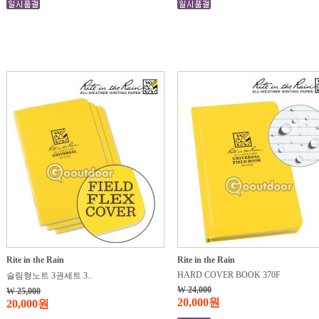
Rite in the Rain
Rite in the Rain
HARD COVER BOOK 370F
슬림형노트 3권세트 3..
W 24,000
W 25,000
20,000원
20,000원