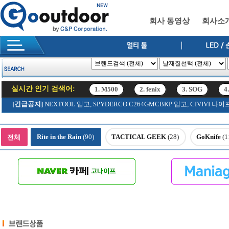
회사 동영상
회사소
실시간 인기 검색어:
1. M500
2. fenix
3. SOG
4
12. SRK
[긴급공지]
NEXTOOL 입고, SPYDERCO C264GMCBKP 입고, CIVIV
1. M500
2. fenix
3. SOG
4
12. SRK
Rite in the Rain
(90)
TACTICAL GEEK
(28)
GoKnife
(1
전체