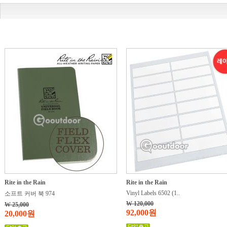
Rite in the Rain
Rite in the Rain
Vinyl Labels 6502 (1..
소프트 커버 북 974
W 120,000
W 25,000
92,000원
20,000원