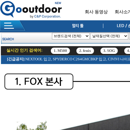
회사 동영상
회사소
실시간 인기 검색어:
1. M500
2. fenix
3. SOG
4
12. SRK
[긴급공지]
NEXTOOL 입고, SPYDERCO C264GMCBKP 입고, CIVIV
1. M500
2. fenix
3. SOG
4
12. SRK