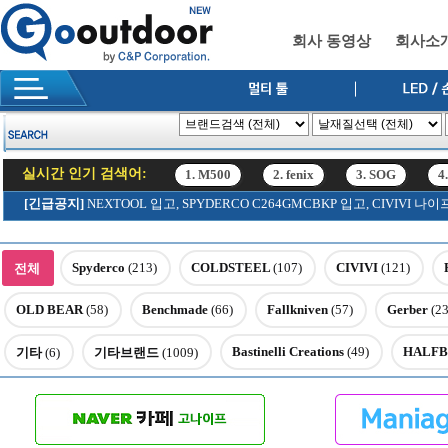
회사 동영상
회사소
실시간 인기 검색어:
1. M500
2. fenix
3. SOG
4
12. SRK
[긴급공지]
NEXTOOL 입고, SPYDERCO C264GMCBKP 입고, CIVIV
1. M500
2. fenix
3. SOG
4
12. SRK
Spyderco
(213)
COLDSTEEL
(107)
CIVIVI
(121)
전체
OLD BEAR
(58)
Benchmade
(66)
Fallkniven
(57)
Gerber
(23
Bastinelli Creations
(49)
HALFB
기타
(6)
기타브랜드
(1009)