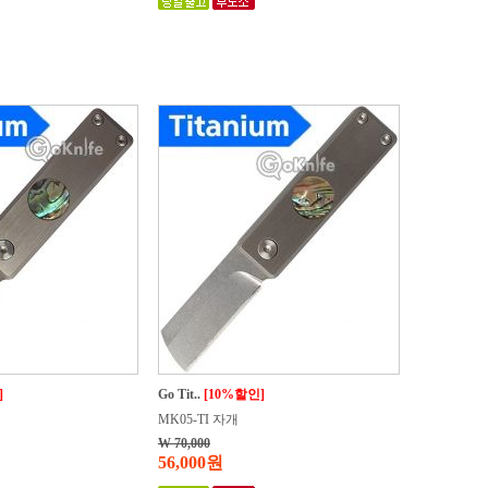
]
Go Tit..
[10%할인]
MK05-TI 자개
W 70,000
56,000원