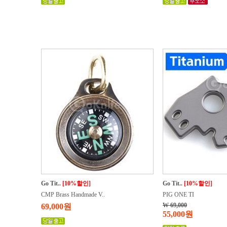
Go Tit..
[10%할인]
Go Tit..
[10%할인]
CMP Brass Handmade V..
PIG ONE TI
W 69,000
69,000원
55,000원