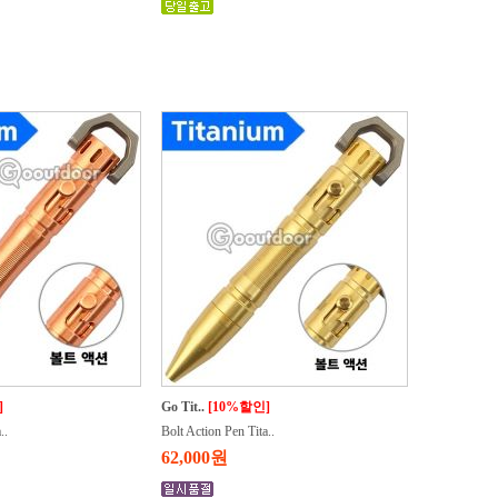
]
Go Tit..
[10%할인]
..
Bolt Action Pen Tita..
62,000원