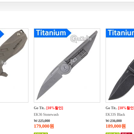
Go Tit..
[10%할인]
Go Tit..
[10%할인
EK36 Stonewash
EK33S Black
W 225,000
W 236,000
179,000원
189,000원