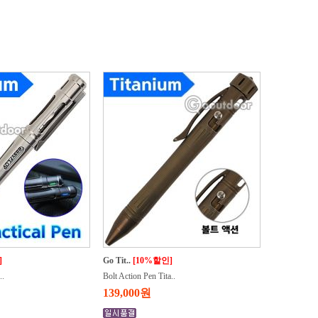
]
Go Tit..
[10%할인]
..
Bolt Action Pen Tita..
139,000원