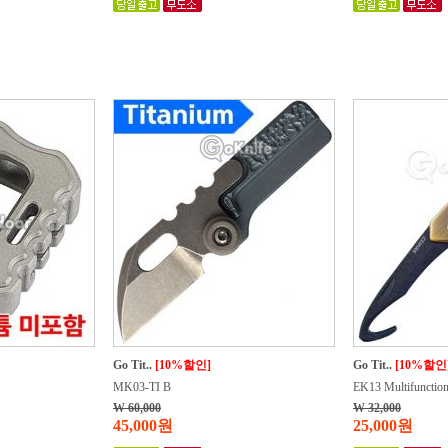
Go Tit..
[10%할인]
Go Tit..
[10%할인
MK03-TI B
EK13 Multifunctiona
W 60,000
W 32,000
45,000원
25,000원