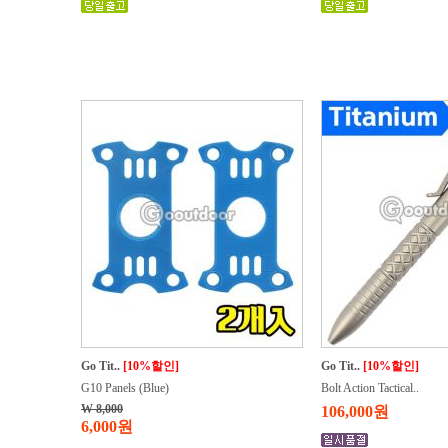
Go Tit..
[10%할인]
Go Tit..
[10%할인]
G10 Panels (Blue)
Bolt Action Tactical..
W 8,000
106,000원
6,000원