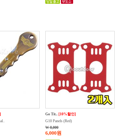
]
Go Tit..
[10%할인]
l..
G10 Panels (Red)
W 8,000
6,000원