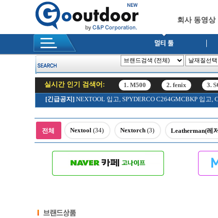
회사 동영상
실시간 인기 검색어:
1. M500
2. fenix
3. 
12. SRK
[긴급공지]
NEXTOOL 입고, SPYDERCO C264GMCBKP 입
1. M500
2. fenix
3. 
12. SRK
Nextool
(34)
Nextorch
(3)
전체
Leatherman(레