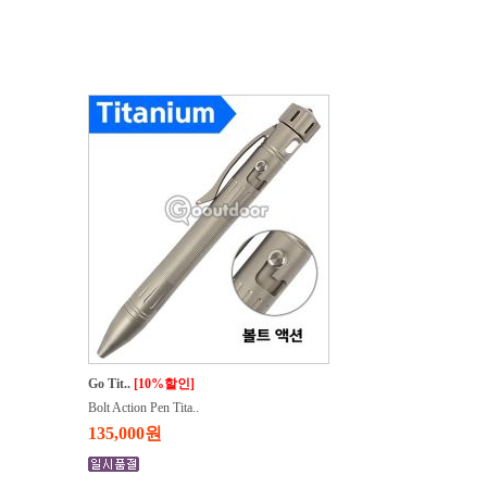
Go Tit..
[10%할인]
Bolt Action Pen Tita..
135,000원