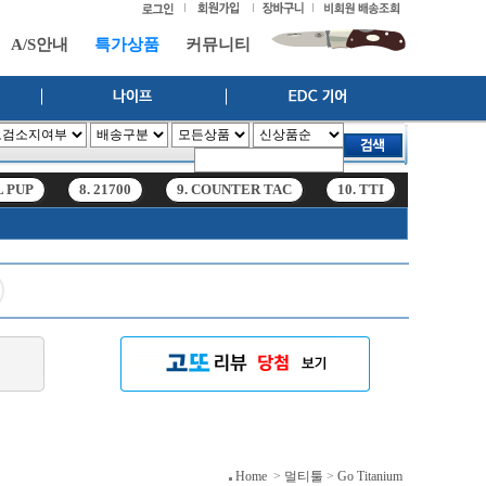
A/S안내
특가상품
커뮤니티
L PUP
8. 21700
9. COUNTER TAC
10. TTI
11. hf6r
L PUP
8. 21700
9. COUNTER TAC
10. TTI
11. hf6r
Home
>
멀티툴
>
Go Titanium