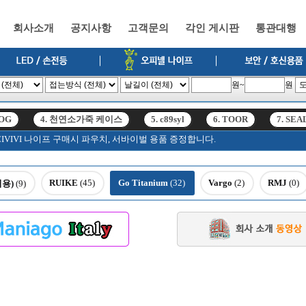
회사소개
공지사항
고객문의
각인 게시판
통관대행
원~
원
SOG
4. 천연소가죽 케이스
5. c89syl
6. TOOR
7. SEA
고, CIVIVI 나이프 구매시 파우치, 서바이벌 용품 증정합니다.
SOG
4. 천연소가죽 케이스
5. c89syl
6. TOOR
7. SEA
RUIKE
(45)
Go Titanium
(32)
Vargo
(2)
RMJ
(0)
저용)
(9)