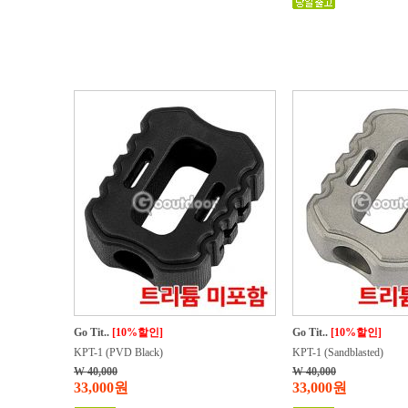
Go Tit..
[10%할인]
Go Tit..
[10%할인]
KPT-1 (PVD Black)
KPT-1 (Sandblasted)
W 40,000
W 40,000
33,000원
33,000원