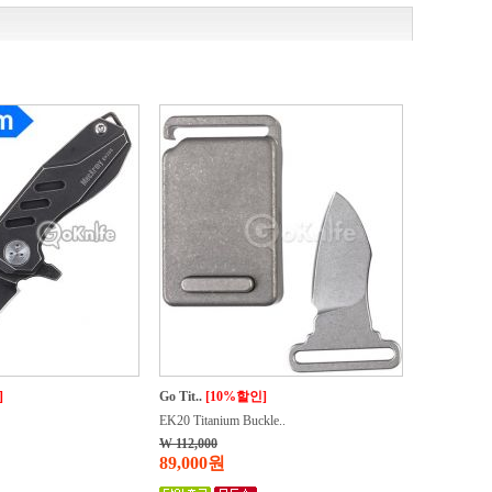
]
Go Tit..
[10%할인]
EK20 Titanium Buckle..
W 112,000
89,000원