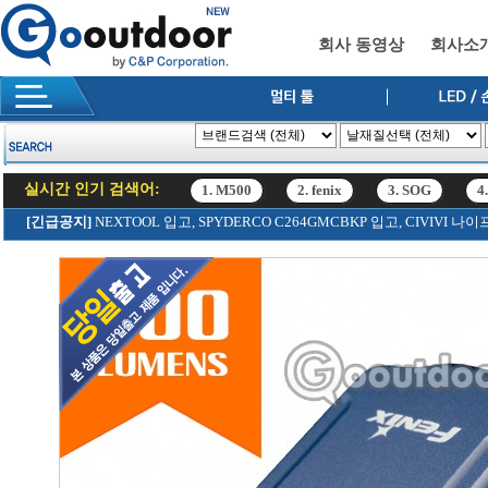
회사 동영상
회사소
실시간 인기 검색어:
1. M500
2. fenix
3. SOG
4
12. SRK
[긴급공지]
NEXTOOL 입고, SPYDERCO C264GMCBKP 입고, CIVIV
1. M500
2. fenix
3. SOG
4
12. SRK