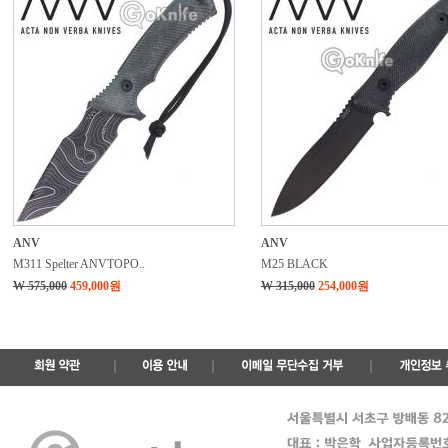
ANV
ANV
M311 Spelter ANVTOPO..
M25 BLACK
W 575,000
459,000원
W 315,000
254,000원