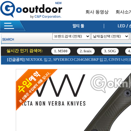
회사 동영상
회사소
실시간 인기 검색어:
1. M500
2. fenix
3. SOG
4
12. SRK
[긴급공지]
NEXTOOL 입고, SPYDERCO C264GMCBKP 입고, CIVIV
1. M500
2. fenix
3. SOG
4
12. SRK