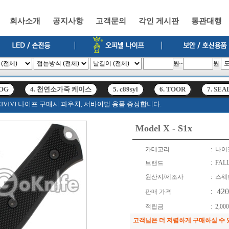
회사소개
공지사항
고객문의
각인 게시판
통관대행
원~
원
SOG
4. 천연소가죽 케이스
5. c89syl
6. TOOR
7. SEA
고, CIVIVI 나이프 구매시 파우치, 서바이벌 용품 증정합니다.
SOG
4. 천연소가죽 케이스
5. c89syl
6. TOOR
7. SEA
Model X - S1x
카테고리
: 나이프 
: FAL
브랜드
원산지/제조사
: 스웨덴
:
42
판매 가격
적립금
: 2,00
고객님은 더 저렴하게 구매하실 수 