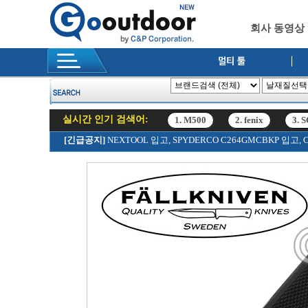
회사 동영상
실시간 인기 검색어:
1. M500
2. fenix
3. 
12. SRK
[긴급공지]
NEXTOOL 입고, SPYDERCO C264GMCBKP 입
1. M500
2. fenix
3. 
12. SRK