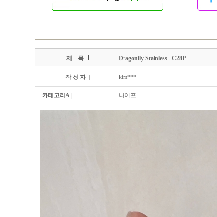
제 목
Dragonfly Stainless - C28P
작 성 자
|
kim***
카테고리A
|
나이프