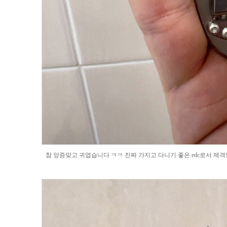
참 앙증맞고 귀엽습니다 ㅋㅋ 진짜 가지고 다니기 좋은 edc로서 제격