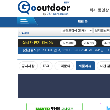
회사 동영상
실시간 인기 검색어:
1. M500
2. fenix
3. 
12. SRK
[긴급공지]
NEXTOOL 입고, SPYDERCO C264GMCBKP 입
1. M500
2. fenix
3. 
12. SRK
FAQ
공지사항
고객문의
제품리뷰
사진 