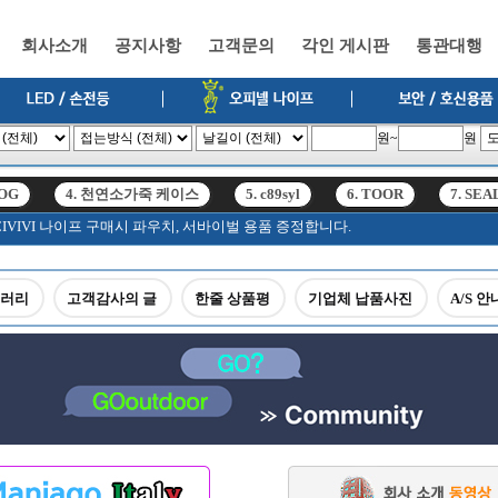
회사소개
공지사항
고객문의
각인 게시판
통관대행
원~
원
SOG
4. 천연소가죽 케이스
5. c89syl
6. TOOR
7. SEA
고, CIVIVI 나이프 구매시 파우치, 서바이벌 용품 증정합니다.
SOG
4. 천연소가죽 케이스
5. c89syl
6. TOOR
7. SEA
갤러리
고객감사의 글
한줄 상품평
기업체 납품사진
A/S 안