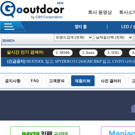
회사 동영상
회사소
실시간 인기 검색어:
1. M500
2. fenix
3. SOG
4
12. SRK
[긴급공지]
NEXTOOL 입고, SPYDERCO C264GMCBKP 입고, CIVIV
1. M500
2. fenix
3. SOG
4
12. SRK
FAQ
공지사항
고객문의
제품리뷰
사진 갤러리
고